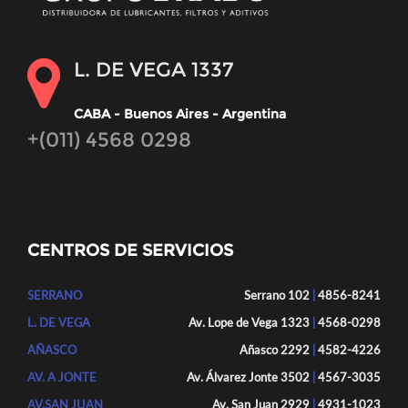
L. DE VEGA 1337
CABA - Buenos Aires - Argentina
+(011) 4568 0298
CENTROS DE SERVICIOS
SERRANO
Serrano 102
|
4856-8241
L. DE VEGA
Av. Lope de Vega 1323
|
4568-0298
AÑASCO
Añasco 2292
|
4582-4226
AV. A JONTE
Av. Álvarez Jonte 3502
|
4567-3035
AV.SAN JUAN
Av. San Juan 2929
|
4931-1023